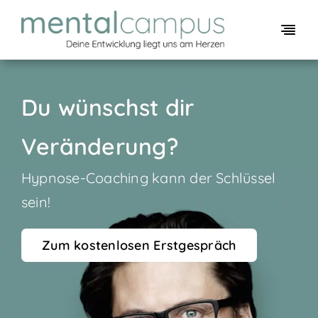
Skip
to
Togg
content
Navi
Unsere Angebote
Über mich
Du wünschst dir
Kontakt
Veränderung?
Hypnose-Coaching kann der Schlüssel
sein!
Zum kostenlosen Erstgespräch