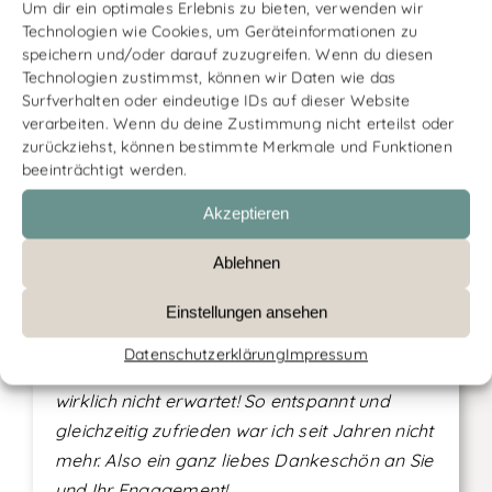
Außenwirkung hat sich seitdem merklich
Um dir ein optimales Erlebnis zu bieten, verwenden wir
verbessert, und ich habe wieder richtig Spaß
Technologien wie Cookies, um Geräteinformationen zu
speichern und/oder darauf zuzugreifen. Wenn du diesen
an meinem Job.
Technologien zustimmst, können wir Daten wie das
Surfverhalten oder eindeutige IDs auf dieser Website
Martin S. D.
, Rechtsanwalt, Coaching zu
verarbeiten. Wenn du deine Zustimmung nicht erteilst oder
Persönlichkeitsentwicklung & freies Sprechen
zurückziehst, können bestimmte Merkmale und Funktionen
beeinträchtigt werden.
Akzeptieren
Ablehnen
Ich finde Ihre Arbeit großartig! Nach jedem
Einstellungen ansehen
Termin habe ich gemerkt, wie es mir besser
Datenschutzerklärung
Impressum
und besser ging. Diese Entwicklung habe ich
wirklich nicht erwartet! So entspannt und
gleichzeitig zufrieden war ich seit Jahren nicht
mehr. Also ein ganz liebes Dankeschön an Sie
und Ihr Engagement!