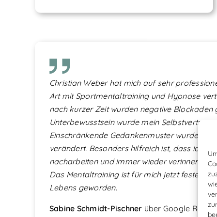
Christian Weber hat mich auf sehr profession
Art mit Sportmentaltraining und Hypnose ver
nach kurzer Zeit wurden negative Blockaden 
Unterbewusstsein wurde mein Selbstvertrauen
Einschränkende Gedankenmuster wurden erka
verändert. Besonders hilfreich ist, dass ich j
Um
nacharbeiten und immer wieder verinnerliche
Co
zu
Das Mentaltraining ist für mich jetzt fester Be
wi
Lebens geworden.
ve
zu
Sabine Schmidt-Pischner
über
Google Rezen
be