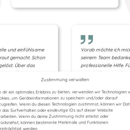
elle und einfühlsame
Vorab möchte ich mic
traut gemacht. Schon
seinem Team bedanken
gelöst. Über das
professionelle Hilfe. 
 gestärkt.
zumal ich ganz sicher
Zustimmung verwalten
nnt und positiv
Weber brachte mich du
ede Sitzung zu Hause
tieferen Kontakt zu br
 dir ein optimales Erlebnis zu bieten, verwenden wir Technologien 
n kann.
wurde. Ich weiß jetzt 
okies, um Geräteinformationen zu speichern und/oder darauf
zugreifen. Wenn du diesen Technologien zustimmst, können wir Da
standteil meines
pseudo ist.
e das Surfverhalten oder eindeutige IDs auf dieser Website
rarbeiten. Wenn du deine Zustimmung nicht erteilst oder
Erkan Erdal
über
Goog
rückziehst, können bestimmte Merkmale und Funktionen
sionen
einträchtigt werden.