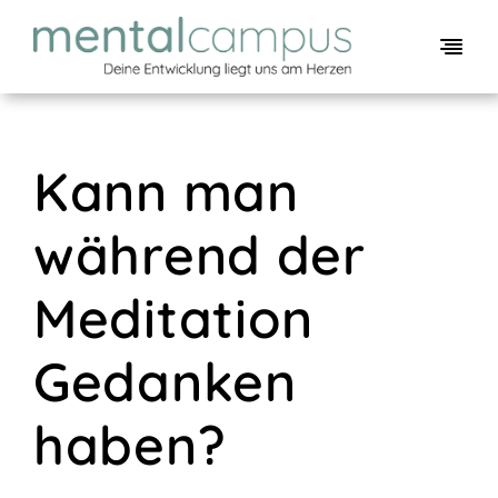
Skip
to
Togg
content
Navi
Unsere Angebote
Über mich
Kann man
Kontakt
während der
Meditation
Gedanken
haben?