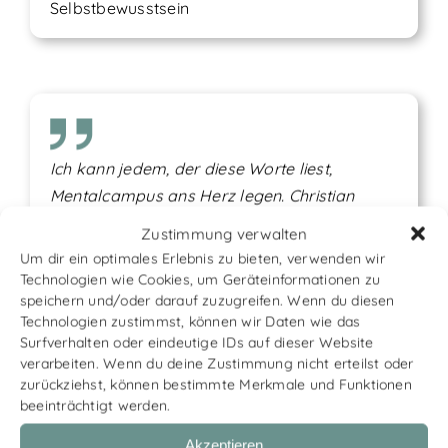
Selbstbewusstsein
Ich kann jedem, der diese Worte liest,
Mentalcampus ans Herz legen. Christian
Weber ist eine Persönlichkeit, die eine
Zustimmung verwalten
unglaublich positive Ausstrahlung und die
Um dir ein optimales Erlebnis zu bieten, verwenden wir
Gabe hat, die „entscheidenden“ Fragen zu
Technologien wie Cookies, um Geräteinformationen zu
speichern und/oder darauf zuzugreifen. Wenn du diesen
stellen.
Technologien zustimmst, können wir Daten wie das
Surfverhalten oder eindeutige IDs auf dieser Website
Hans-Joachim W.,
Steuerberater, Coaching &
verarbeiten. Wenn du deine Zustimmung nicht erteilst oder
Hypnose zu Gelassenheit und innere Ruhe
zurückziehst, können bestimmte Merkmale und Funktionen
beeinträchtigt werden.
Akzeptieren